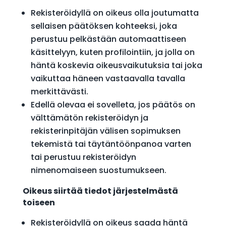
Rekisteröidyllä on oikeus olla joutumatta
sellaisen päätöksen kohteeksi, joka
perustuu pelkästään automaattiseen
käsittelyyn, kuten profilointiin, ja jolla on
häntä koskevia oikeusvaikutuksia tai joka
vaikuttaa häneen vastaavalla tavalla
merkittävästi.
Edellä olevaa ei sovelleta, jos päätös on
välttämätön rekisteröidyn ja
rekisterinpitäjän välisen sopimuksen
tekemistä tai täytäntöönpanoa varten
tai perustuu rekisteröidyn
nimenomaiseen suostumukseen.
Oikeus siirtää tiedot järjestelmästä
toiseen
Rekisteröidyllä on oikeus saada häntä