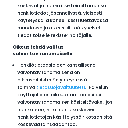
koskevat ja hänen itse toimittamansa
henkilötiedot jäsennellyssä, yleisesti
käytetyssä ja koneellisesti luettavassa
muodossa ja oikeus siirtää kyseiset
tiedot toiselle rekisterinpitäjälle.
Oikeus tehdä valitus
valvontaviranomaiselle
Henkilötietoasioiden kansallisena
valvontaviranomaisena on
oikeusministeriön yhteydessä
toimiva
tietosuojavaltuutettu
. Palvelun
käyttäjällä on oikeus saattaa asiasi
valvontaviranomaisen käsiteltäväksi, jos
hän katsoo, että häntä koskevien
henkilötietojen käsittelyssä rikotaan sitä
koskevaa lainsäädäntöä.