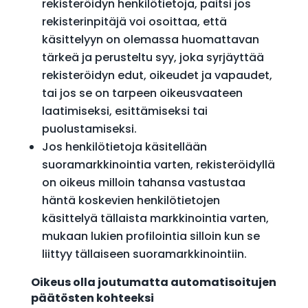
rekisteröidyn henkilötietoja, paitsi jos
rekisterinpitäjä voi osoittaa, että
käsittelyyn on olemassa huomattavan
tärkeä ja perusteltu syy, joka syrjäyttää
rekisteröidyn edut, oikeudet ja vapaudet,
tai jos se on tarpeen oikeusvaateen
laatimiseksi, esittämiseksi tai
puolustamiseksi.
Jos henkilötietoja käsitellään
suoramarkkinointia varten, rekisteröidyllä
on oikeus milloin tahansa vastustaa
häntä koskevien henkilötietojen
käsittelyä tällaista markkinointia varten,
mukaan lukien profilointia silloin kun se
liittyy tällaiseen suoramarkkinointiin.
Oikeus olla joutumatta automatisoitujen
päätösten kohteeksi