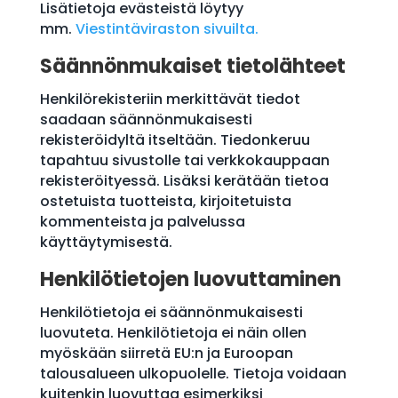
Lisätietoja evästeistä löytyy
mm.
Viestintäviraston sivuilta.
Säännönmukaiset tietolähteet
Henkilörekisteriin merkittävät tiedot
saadaan säännönmukaisesti
rekisteröidyltä itseltään. Tiedonkeruu
tapahtuu sivustolle tai verkkokauppaan
rekisteröityessä. Lisäksi kerätään tietoa
ostetuista tuotteista, kirjoitetuista
kommenteista ja palvelussa
käyttäytymisestä.
Henkilötietojen luovuttaminen
Henkilötietoja ei säännönmukaisesti
luovuteta. Henkilötietoja ei näin ollen
myöskään siirretä EU:n ja Euroopan
talousalueen ulkopuolelle. Tietoja voidaan
kuitenkin luovuttaa esimerkiksi