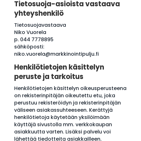
Tietosuoja-asioista vastaava
yhteyshenkilö
Tietosuojavastaava
Niko Vuorela
p. 044 7778895
sähköposti:
niko.vuorela@markkinointipulju.fi
Henkilötietojen käsittelyn
peruste ja tarkoitus
Henkilötietojen käsittelyn oikeusperusteena
on rekisterinpitäjän oikeutettu etu, joka
perustuu rekisteröidyn ja rekisterinpitäjän
väliseen asiakassuhteeseen. Kerättyjä
henkilötietoja käytetään yksilöimään
käyttäjä sivustolla mm. verkkokaupan
asiakkuutta varten. Lisäksi palvelu voi
lähettää tiedotteita asiakkailleen.